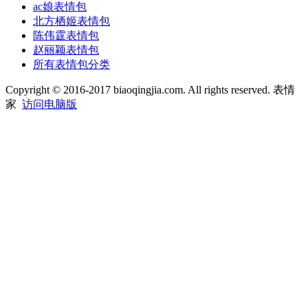
ac娘表情包
北方栖姬表情包
陈伟霆表情包
赵丽颖表情包
所有表情包分类
Copyright
©
2016-2017 biaoqingjia.com. All rights reserved. 表情
家
访问电脑版