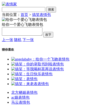
当前位置：
首页
>
搞笑表情包
给你一个爱心飞吻表情包
上一张
随机
下一张
猜你喜欢
北方栖姬表情包
ac娘表情包
马云表情包