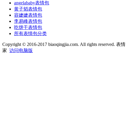
angelababy表情包
黄子韬表情包
容嬷嬷表情包
李易峰表情包
吃饼干表情包
所有表情包分类
Copyright
©
2016-2017 biaoqingjia.com. All rights reserved. 表情
家
访问电脑版