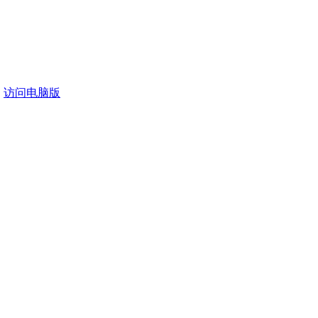
家
访问电脑版