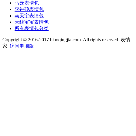
马云表情包
李钟硕表情包
马天宇表情包
天线宝宝表情包
所有表情包分类
Copyright
©
2016-2017 biaoqingjia.com. All rights reserved. 表情
家
访问电脑版