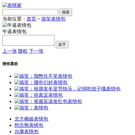
当前位置：
首页
>
搞笑表情包
牛逼表情包
上一张
随机
下一张
猜你喜欢
北方栖姬表情包
想念熊表情包
尔康表情包