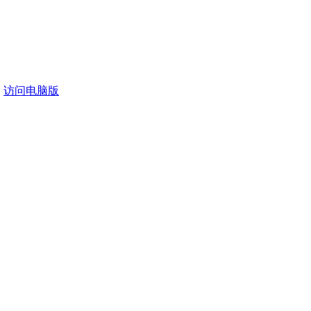
家
访问电脑版