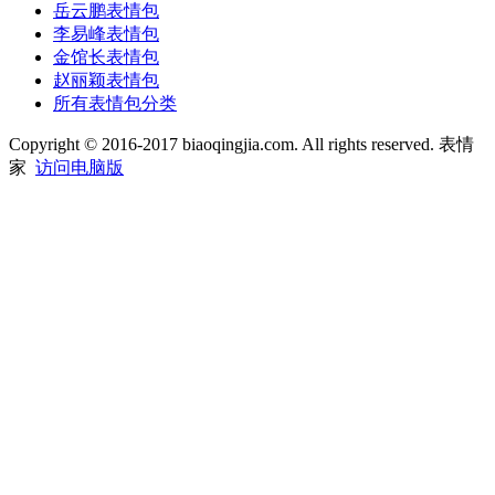
岳云鹏表情包
李易峰表情包
金馆长表情包
赵丽颖表情包
所有表情包分类
Copyright
©
2016-2017 biaoqingjia.com. All rights reserved. 表情
家
访问电脑版